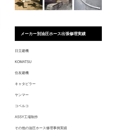
メーカー別油圧ホース出張修理実績
日立建機
KOMATSU
住友建機
キャタピラー
ヤンマー
コベルコ
ASSY工場制作
その他の油圧ホース修理事例実績