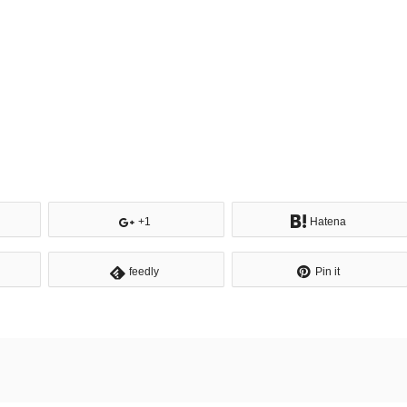
+1
Hatena
feedly
Pin it