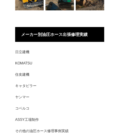
メーカー別油圧ホース出張修理実績
日立建機
KOMATSU
住友建機
キャタピラー
ヤンマー
コベルコ
ASSY工場制作
その他の油圧ホース修理事例実績