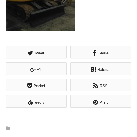
Tweet
Share
+1
Hatena
Pocket
RSS
feedly
Pin it