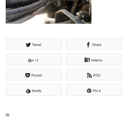
Tweet
Share
+1
Hatena
Pocket
RSS
feedly
Pin it