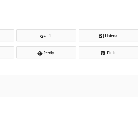
+1
Hatena
feedly
Pin it