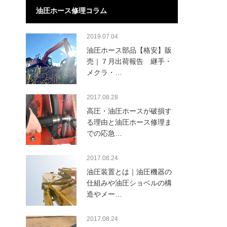
油圧ホース修理コラム
2019.07.04
油圧ホース部品【格安】販
売｜７月出荷報告 継手・
メクラ・…
2017.08.28
高圧・油圧ホースが破損す
る理由と油圧ホース修理ま
での応急…
2017.08.24
油圧装置とは｜油圧機器の
仕組みや油圧ショベルの構
造やメー…
2017.08.24