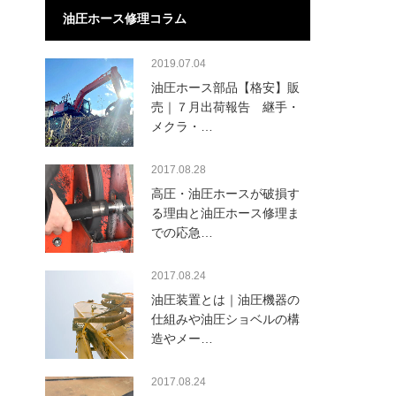
油圧ホース修理コラム
2019.07.04
油圧ホース部品【格安】販
売｜７月出荷報告 継手・
メクラ・…
2017.08.28
高圧・油圧ホースが破損す
る理由と油圧ホース修理ま
での応急…
2017.08.24
油圧装置とは｜油圧機器の
仕組みや油圧ショベルの構
造やメー…
2017.08.24