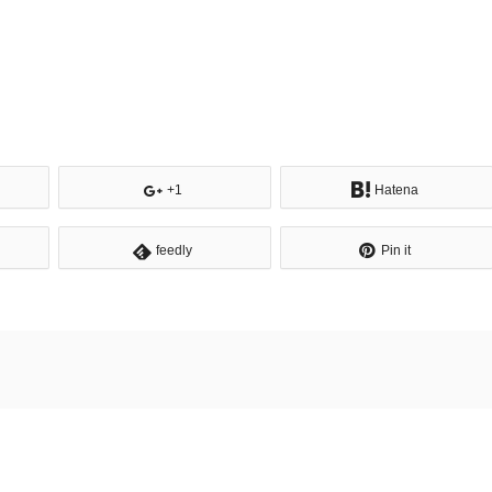
+1
Hatena
feedly
Pin it