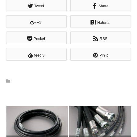
Tweet
Share
+1
Hatena
Pocket
RSS
feedly
Pin it