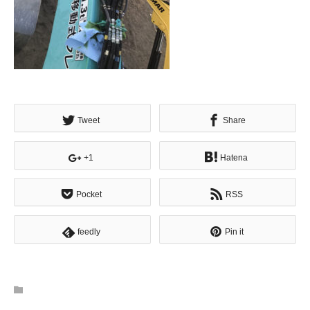
Tweet
Share
+1
Hatena
Pocket
RSS
feedly
Pin it