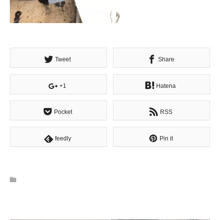
Tweet
Share
+1
Hatena
Pocket
RSS
feedly
Pin it