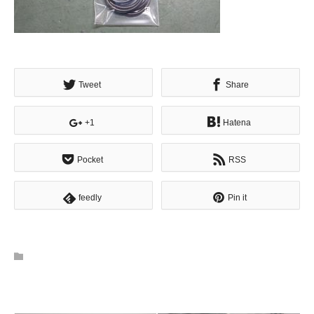
Tweet
Share
+1
Hatena
Pocket
RSS
feedly
Pin it