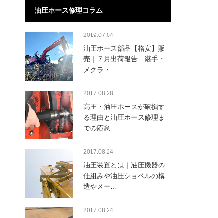
油圧ホース修理コラム
2019.07.04
油圧ホース部品【格安】販
売｜７月出荷報告 継手・
メクラ・…
2017.08.28
高圧・油圧ホースが破損す
る理由と油圧ホース修理ま
での応急…
2017.08.24
油圧装置とは｜油圧機器の
仕組みや油圧ショベルの構
造やメー…
2017.08.24