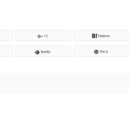
+1
Hatena
feedly
Pin it