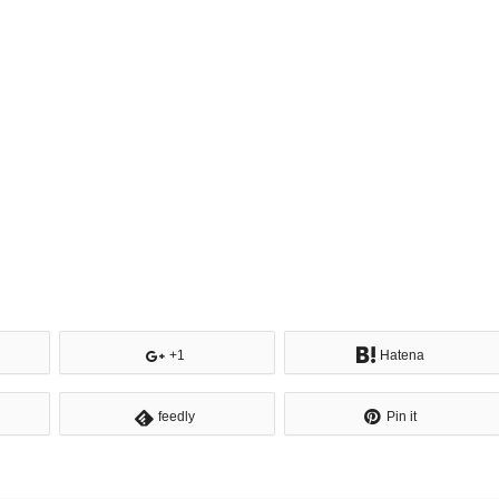
+1
Hatena
feedly
Pin it