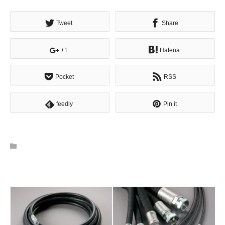
Tweet
Share
+1
Hatena
Pocket
RSS
feedly
Pin it