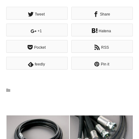
Tweet
Share
+1
Hatena
Pocket
RSS
feedly
Pin it