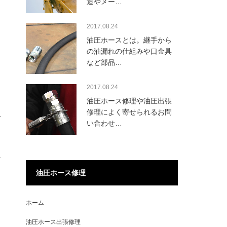
造やメー…
2017.08.24
油圧ホースとは。継手から
の油漏れの仕組みや口金具
など部品…
2017.08.24
油圧ホース修理や油圧出張
修理によく寄せられるお問
い合わせ…
油圧ホース修理
ホーム
油圧ホース出張修理