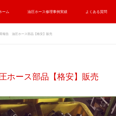
ホーム
油圧ホース修理事例実績
よくある質問
月出荷報告 油圧ホース部品【格安】販売
 油圧ホース部品【格安】販売