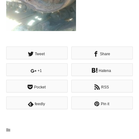
Tweet
Share
+1
Hatena
Pocket
RSS
feedly
Pin it