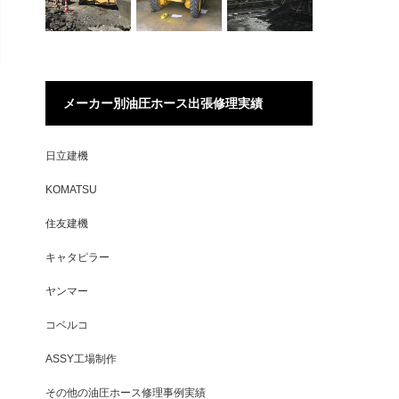
メーカー別油圧ホース出張修理実績
日立建機
KOMATSU
住友建機
キャタピラー
ヤンマー
コベルコ
ASSY工場制作
その他の油圧ホース修理事例実績