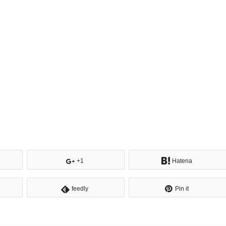
+1
Hatena
feedly
Pin it