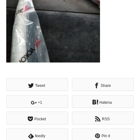
Tweet
Share
+1
Hatena
Pocket
RSS
feedly
Pin it