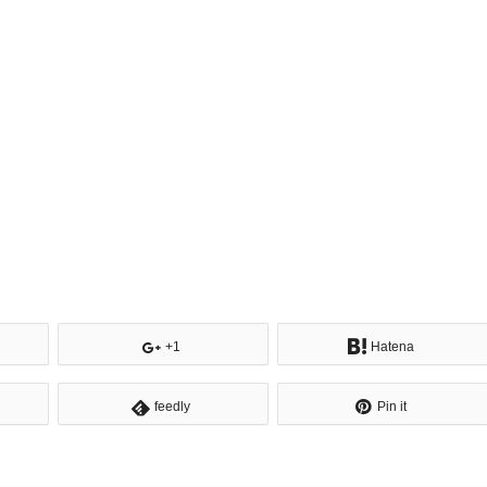
+1
Hatena
feedly
Pin it