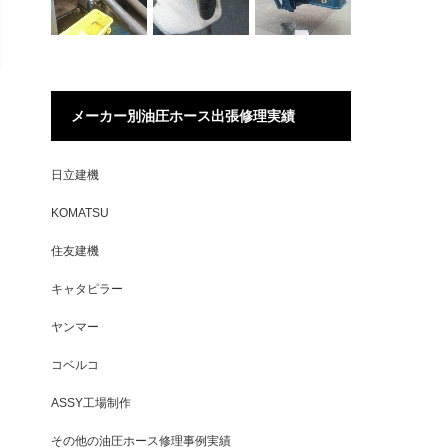
メーカー別油圧ホース出張修理実績
日立建機
KOMATSU
住友建機
キャタピラー
ヤンマー
コベルコ
ASSY工場制作
その他の油圧ホース修理事例実績