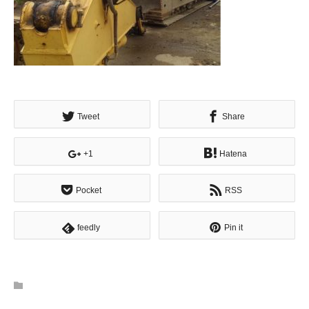
Tweet
Share
+1
Hatena
Pocket
RSS
feedly
Pin it