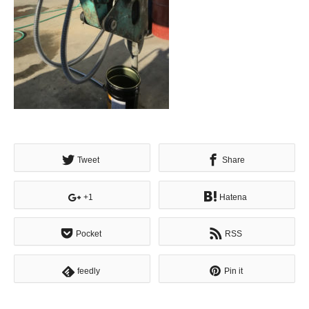
Tweet
Share
+1
Hatena
Pocket
RSS
feedly
Pin it