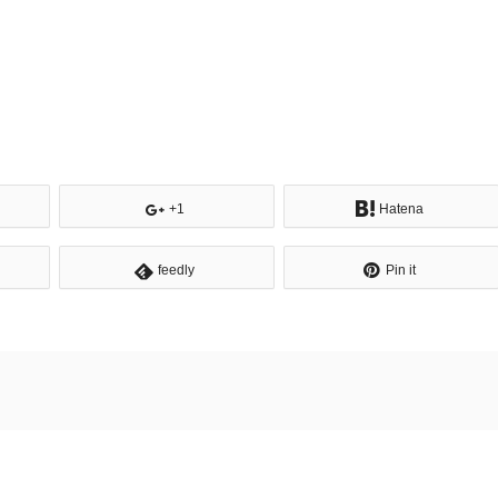
+1
Hatena
feedly
Pin it