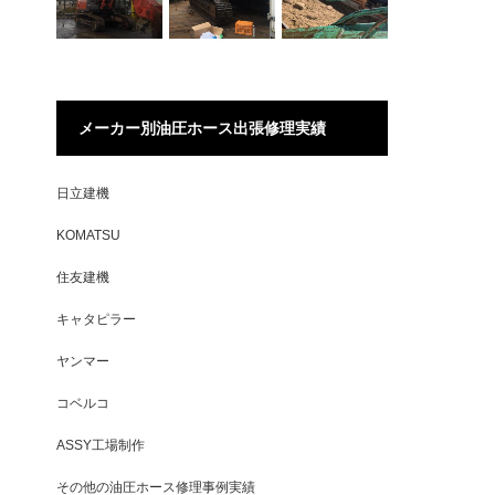
メーカー別油圧ホース出張修理実績
日立建機
KOMATSU
住友建機
キャタピラー
ヤンマー
コベルコ
ASSY工場制作
その他の油圧ホース修理事例実績