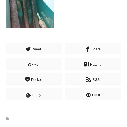
Tweet
Share
+1
Hatena
Pocket
RSS
feedly
Pin it