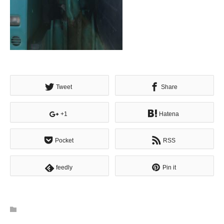
Tweet
Share
+1
Hatena
Pocket
RSS
feedly
Pin it