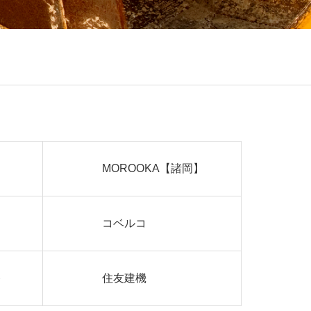
MOROOKA【諸岡】
コベルコ
ト
住友建機