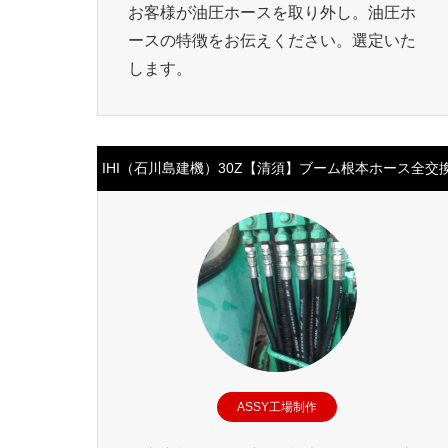
お客様が油圧ホースを取り外し。油圧ホ
ースの特徴をお伝えください。選定いた
します。
IHI（石川島建機）30Z【清須】ブーム根本ホース全交
作業
ASSY工場制作