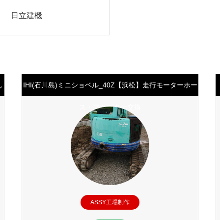
日立建機
し
IHI(石川島)ミニショベル_40Z【浜松】走行モーターホー
ス・アダプター交換
ASSY工場制作