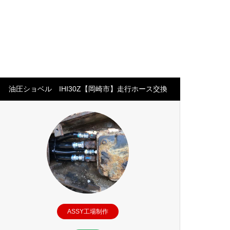
油圧ショベル IHI30Z【岡崎市】走行ホース交換
ASSY工場制作