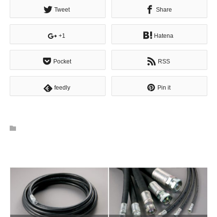
Tweet
Share
+1
Hatena
Pocket
RSS
feedly
Pin it