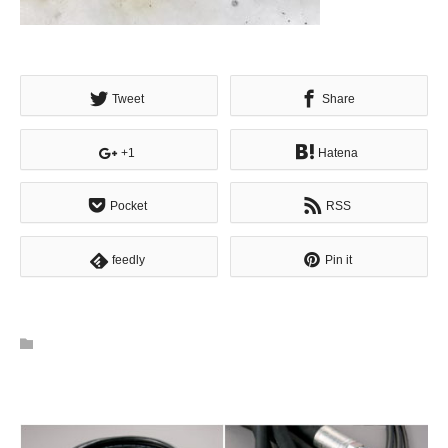
Tweet
Share
+1
Hatena
Pocket
RSS
feedly
Pin it