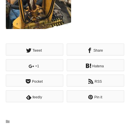
Tweet
Share
+1
Hatena
Pocket
RSS
feedly
Pin it