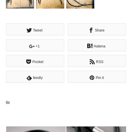
Tweet
Share
+1
Hatena
Pocket
RSS
feedly
Pin it