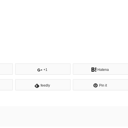
+1
Hatena
feedly
Pin it