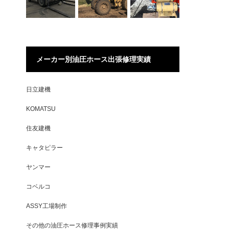
メーカー別油圧ホース出張修理実績
日立建機
KOMATSU
住友建機
キャタピラー
ヤンマー
コベルコ
ASSY工場制作
その他の油圧ホース修理事例実績