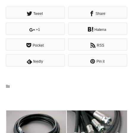
Tweet
Share
+1
Hatena
Pocket
RSS
feedly
Pin it