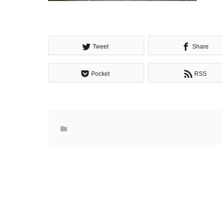
Tweet
Share
Pocket
RSS