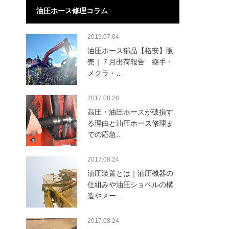
油圧ホース修理コラム
2019.07.04
油圧ホース部品【格安】販
売｜７月出荷報告 継手・
メクラ・…
2017.08.28
高圧・油圧ホースが破損す
る理由と油圧ホース修理ま
での応急…
2017.08.24
油圧装置とは｜油圧機器の
仕組みや油圧ショベルの構
造やメー…
2017.08.24