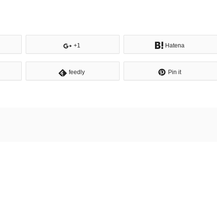
+1
Hatena
feedly
Pin it