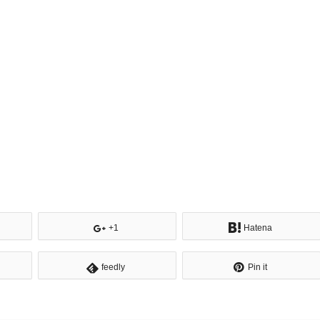
+1
Hatena
feedly
Pin it